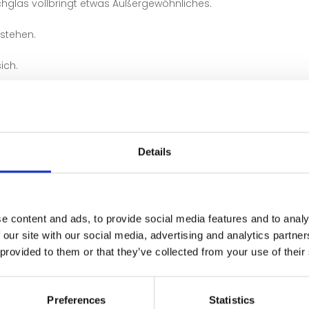
glas vollbringt etwas Außergewöhnliches.
u stehen.
ich.
.
en das Licht ein.
Details
.
anders.
e content and ads, to provide social media features and to analy
 our site with our social media, advertising and analytics partn
ind jemals gleich.
 provided to them or that they’ve collected from your use of their
hle ich sie aus.
Preferences
Statistics