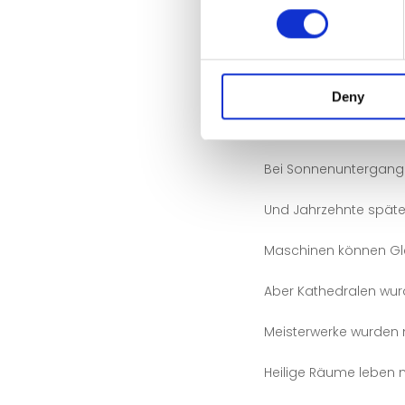
Denn in meiner Arbeit 
Es geht um das Leben
Wenn das Morgenlicht i
Deny
Mittags singt es.
Bei Sonnenuntergang 
Und Jahrzehnte späte
Maschinen können Gle
Aber Kathedralen wurd
Meisterwerke wurden n
Heilige Räume leben n