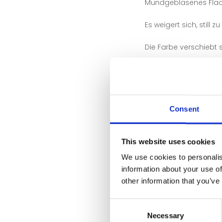
Mundgeblasenes Flach
Es weigert sich, still z
Die Farbe verschiebt s
Die Oberfläche vibriert
Winzige Bläschen fang
Consent
Feine Streifen leiten es
Jedes Stück reagiert 
This website uses cookies
We use cookies to personalis
Jedes Stück atmet.
information about your use of
Keine zwei Scheiben s
other information that you’ve
Und genau deshalb wä
Consent
Necessary
Selection